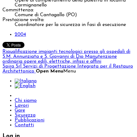
Opere di completamento della palestra in località
Carmignanello
Committenza:
Comune di Cantagallo (PO)
Prestazione svolta:
Coordinatore per la sicurezza in fasi di esecuzione
2004
Riqualificazione impianti tecnologici presso gli ospedali di
S.M. Annunziata e S. Giovanni di Dio
Manutenzione
ordinaria opere edili, elettriche, infissi e affini
Spira Srl
Servizi di Progettazione Integrata per il Restauro
Architettonico
Open Menu
Menu
Chi siamo
Lavori
Gare
Sicurezza
Pubblicazioni
Contatti
Log in