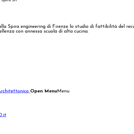
Spira Srl
la Spira engineering di Firenze lo studio di fattibilità del r
cellenza con annessa scuola di alta cucina.
Architettonico
Open Menu
Menu
.it