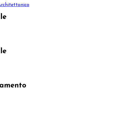
Architettonico
le
le
uamento