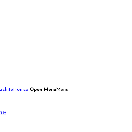
Architettonico
Open Menu
Menu
.it